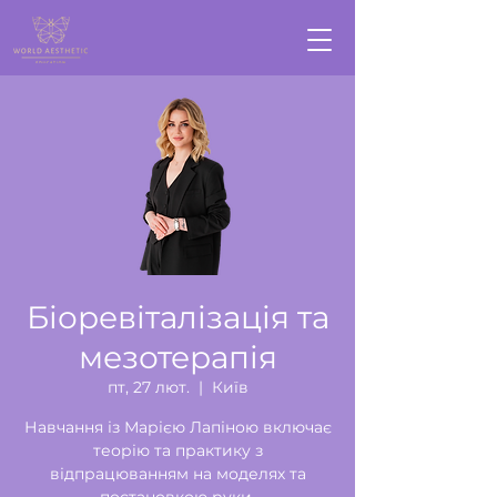
Біоревіталізація та
мезотерапія
пт, 27 лют.
  |  
Київ
Навчання із Марією Лапіною включає
теорію та практику з
відпрацюванням на моделях та