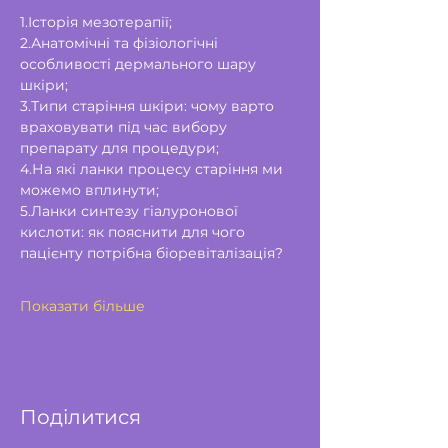
1.Історія мезотерапії;
2.Анатомічні та фізіологічні 
особливості дермального шару 
шкіри;
3.Типи старіння шкіри: чому варто 
враховувати під час вибору 
препарату для процедури;
4.На які ланки процесу старіння ми 
можемо вплинути;
5.Ланки синтезу гіалуронової 
кислоти: як пояснити для чого 
пацієнту потрібна біоревіталізація?
Показати більше
Поділитися