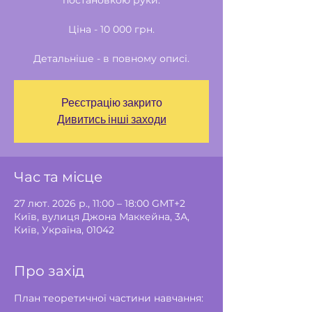
постановкою руки.
Ціна - 10 000 грн.
Детальніше - в повному описі.
Реєстрацію закрито
Дивитись інші заходи
Час та місце
27 лют. 2026 р., 11:00 – 18:00 GMT+2
Київ, вулиця Джона Маккейна, 3А,
Київ, Україна, 01042
Про захід
План теоретичної частини навчання: 