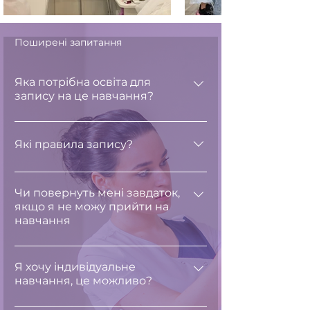
Поширені запитання
Яка потрібна освіта для
запису на це навчання?
Освіта лікаря будь-якого
профілю. Студенти медичного
Які правила запису?
університету допускаються на
навчання після закінчення 4
Потрібно надати диплом про
курсу за довідкою із
медичну освіту або довідку та
Чи повернуть мені завдаток,
якщо я не можу прийти на
університету
сплатити за реквізитами 10% від
навчання
загальної вартості навчання для
бронювання місця
Так, через військовий стан в
країни ми змінили правила та
Я хочу індивідуальне
навчання, це можливо?
йдемо на зустріч та повертаємо
завдаток протягом декількох
Так, індивідуальне навчання