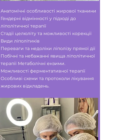
Анатомічні особливості жирової тканини
Гендерні відмінності у підході до
ліполітичної терапії
Стадії целюліту та можливості корекції
Види ліполітиків
Переваги та недоліки ліполізу прямої дії
Побічні та небажанні явища ліполітичної
терапії Метаболічні ензими.
Можливості ферментативної терапії
Особливі схеми та протоколи лікування
жирових відкладень.