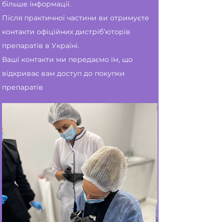
більше ін
формації.
Після практичної частини ви отримуєте
контакти офіційних дистріб’юторів
препаратів в Україні.
Ваші контакти ми передаємо їм, що
відкриває вам доступ до покупки
препаратів