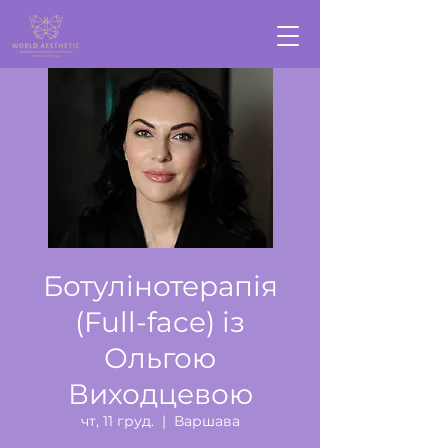
Ботулінотерапія
(Full-face) із
Ольгою
Виходцевою
чт, 11 груд.
  |  
Варшава