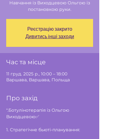
Навчання із Виходцевою Ольгою із
постановкою руки.
Реєстрацію закрито
Дивитись інші заходи
Час та місце
11 груд. 2025 р., 10:00 – 18:00
Варшава, Варшава, Польща
Про захід
".Ботулінотерапія із Ольгою 
Виходцевою✅ 
1. Стратегічне бьюті-планування: