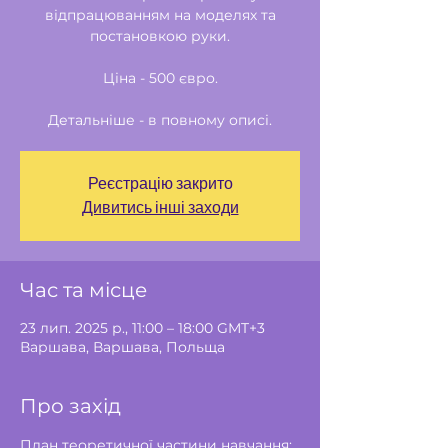
відпрацюванням на моделях та
постановкою руки.
Ціна - 500 євро.
Детальніше - в повному описі.
Реєстрацію закрито
Дивитись інші заходи
Час та місце
23 лип. 2025 р., 11:00 – 18:00 GMT+3
Варшава, Варшава, Польща
Про захід
План теоретичної частини навчання: 