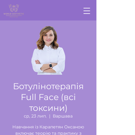
Ботулінотерапія
Full Face (всі
токсини)
ср, 23 лип.
  |  
Варшава
Навчання із Карапетян Оксаною
включає теорію та практику з