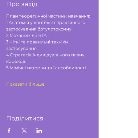
Про захід
План теоретичної частини навчання: 
1.Анатомія у контексті практичного 
застосування ботулотоксину.
2.Механізм дії БТА.
3.Чіткі та правильні техніки 
застосування.
4.Стратегія індивідуального плану 
корекції.
5.Мімічні патерни та їх особливості.
Показати більше
Поділитися