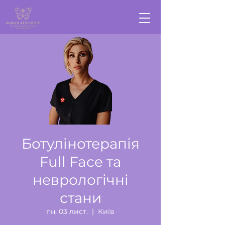
Ботулінотерапія
Full Face та
неврологічні
стани
пн, 03 лист.
  |  
Київ