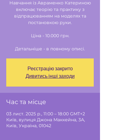
Навчання із Авраменко Катериною
включає теорію та практику з
відпрацюванням на моделях та
постановкою руки.
Ціна - 10.000 грн.
Детальніше - в повному описі.
Реєстрацію закрито
Дивитись інші заходи
Час та місце
03 лист. 2025 р., 11:00 – 18:00 GMT+2
Київ, вулиця Джона Маккейна, 3А,
Київ, Україна, 01042