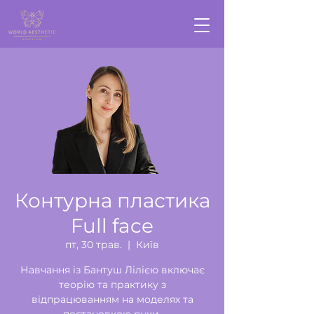
Контурна пластика
Full face
пт, 30 трав.
  |  
Київ
Навчання із Бантуш Лілією включає
теорію та практику з
відпрацюванням на моделях та