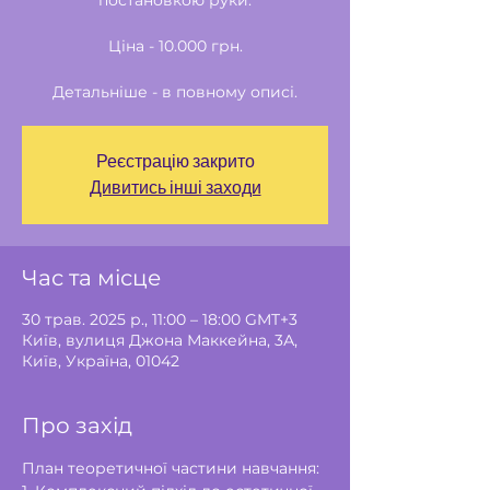
постановкою руки.
Ціна - 10.000 грн.
Детальніше - в повному описі.
Реєстрацію закрито
Дивитись інші заходи
Час та місце
30 трав. 2025 р., 11:00 – 18:00 GMT+3
Київ, вулиця Джона Маккейна, 3А,
Київ, Україна, 01042
Про захід
План теоретичної частини навчання: