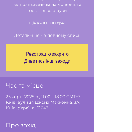
відпрацюванням на моделях та
постановкою руки.
Ціна - 10.000 грн.
Детальніше - в повному описі.
Реєстрацію закрито
Дивитись інші заходи
Час та місце
25 черв. 2025 р., 11:00 – 18:00 GMT+3
Київ, вулиця Джона Маккейна, 3А,
Київ, Україна, 01042
Про захід