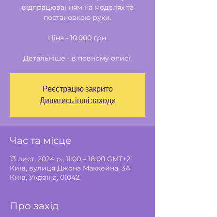
відпрацюванням на моделях та
постановкою руки.
Ціна - 10.000 грн.
Детальніше - в повному описі.
Реєстрацію закрито
Дивитись інші заходи
Час та місце
13 лист. 2024 р., 11:00 – 18:00 GMT+2
Київ, вулиця Джона Маккейна, 3А,
Київ, Україна, 01042
Про захід