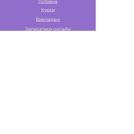
Головна
Курси
Викладачі
Записатися онлайн
ПРО НАС
Контакти
Політика конфіденційності
Договір оферти
Карта проїзду