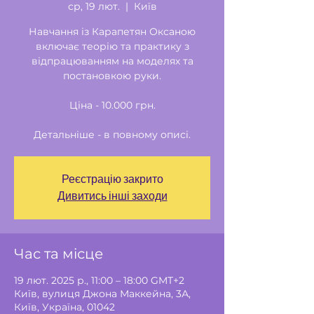
ср, 19 лют.
  |  
Київ
Навчання із Карапетян Оксаною
включає теорію та практику з
відпрацюванням на моделях та
постановкою руки.
Ціна - 10.000 грн.
Детальніше - в повному описі.
Реєстрацію закрито
Дивитись інші заходи
Час та місце
19 лют. 2025 р., 11:00 – 18:00 GMT+2
Київ, вулиця Джона Маккейна, 3А,
Київ, Україна, 01042