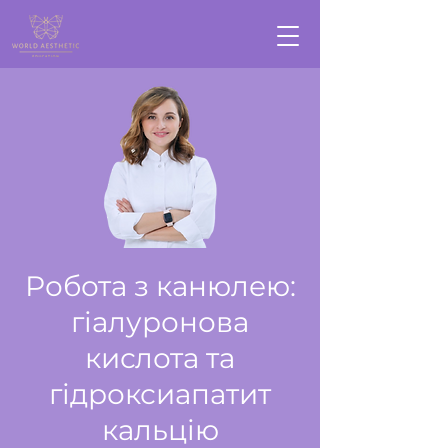
Робота з канюлею:
гіалуронова
кислота та
гідроксиапатит
кальцію