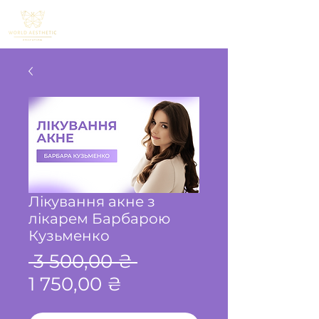
Лікування акне з
лікарем Барбарою
Кузьменко
Звичайна
 3 500,00 ₴ 
За
ціна
1 750,00 ₴
розпродажем