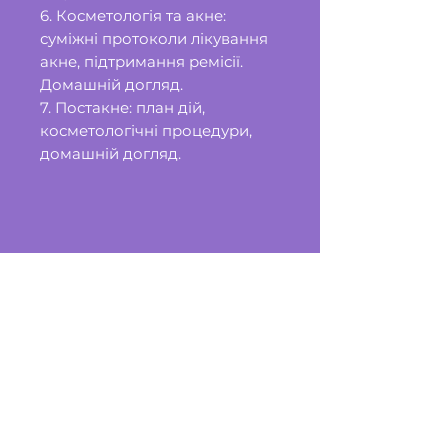
6. Косметологія та акне:
суміжні протоколи лікування
акне, підтримання ремісії.
Домашній догляд.
7. Постакне: план дій,
косметологічні процедури,
домашній догляд.
World Aesthetic Education
Компанія, що представляє платформу
для введення якісних програм та курсів
у напрямку косметології
+38 (096) 330 07 36
Джона Маккейна, 3А, Київ