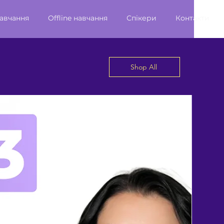
навчання
Offline навчання
Спікери
Контакти
Shop All