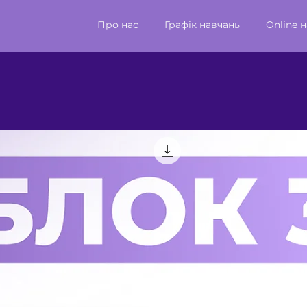
Про нас
Графік навчань
Online 