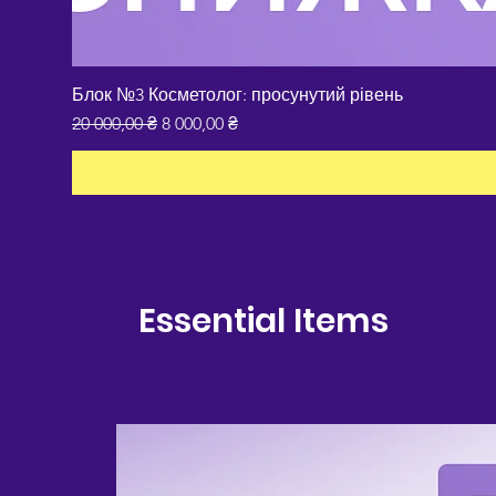
Блок №3 Косметолог: просунутий рівень
Звичайна ціна
За розпродажем
20 000,00 ₴
8 000,00 ₴
Essential Items