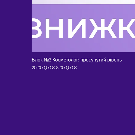
Блок №3 Косметолог: просунутий рівень
Звичайна ціна
За розпродажем
20 000,00 ₴
8 000,00 ₴